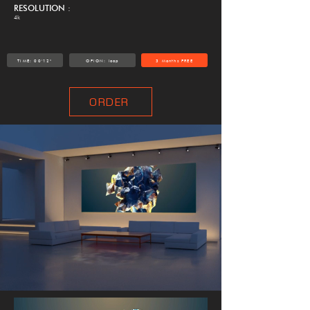
RESOLUTION
:
4k
TIME: 00'12"
OPION: loop
3 Months FREE
ORDER